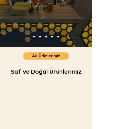
en doğal haliyle Türkiye ve dünyaya
taşıyoruz.
2024 / HATAY
Muzaffer Eskil-Ali Eskil -Mehmet
Eskil
Arı Ürünlerimiz
Saf ve Doğal Ürünlerimiz