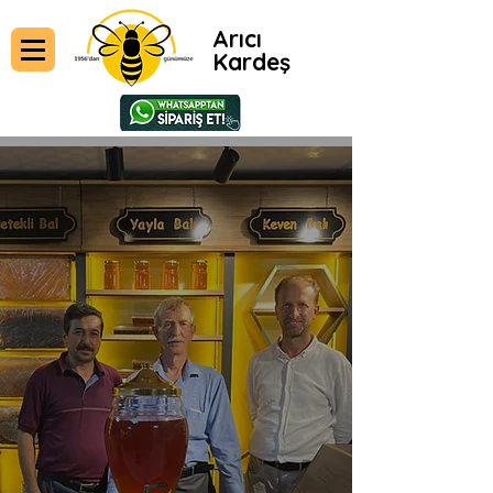
Arıcı
Kardeş
Yarım Asrı Aşan Tecrübe ile
Arıcılıkta Güven ve Kalite
1956'dan bugüne, üç kuşaktır süregelen
tecrübemizle Anadolu'nun eşsiz lezzetini