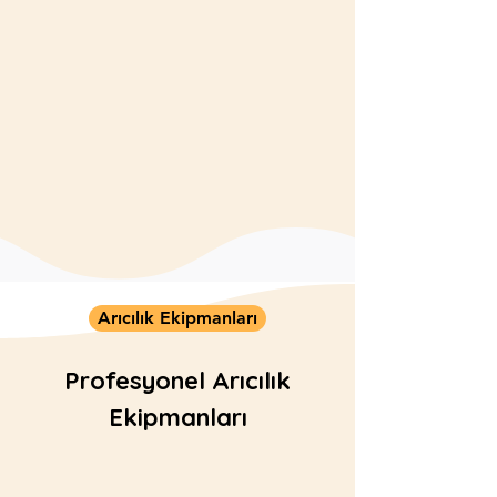
Apilarnil
Yüksek protein ve besin değeriyle
bilinen apilarnil, enerji verici ve
güçlendirici özellikleriyle öne
çıkar.
BİLGİ VE SİPARİŞ
Arıcılık Ekipmanları
Profesyonel Arıcılık
Ekipmanları