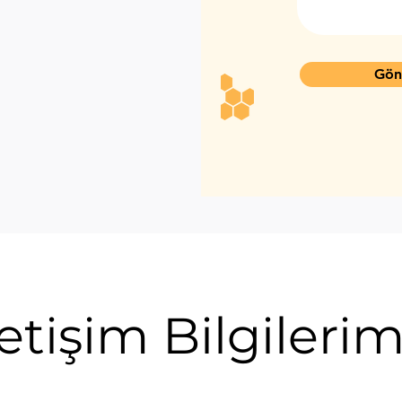
Gön
letişim Bilgilerim