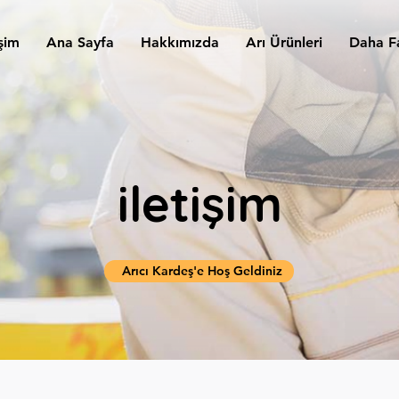
işim
Ana Sayfa
Hakkımızda
Arı Ürünleri
Daha F
iletişim
Arıcı Kardeş'e Hoş Geldiniz