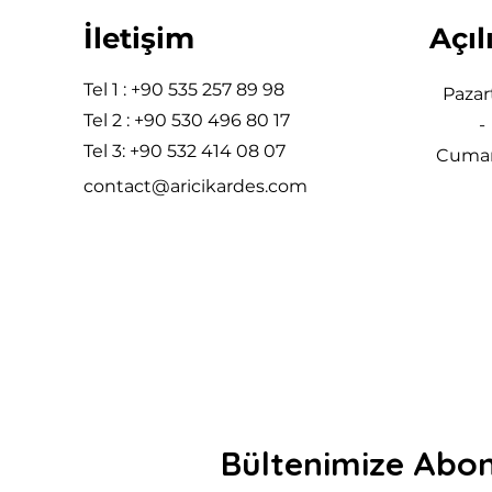
İletişim
Açıl
Tel 1 : +90 535 257 89 98
Pazar
Tel 2 : +90 530 496 80 17
-
Tel 3: +90 532 414 08 07
Cumar
contact@aricikardes.com
Bültenimize Abo