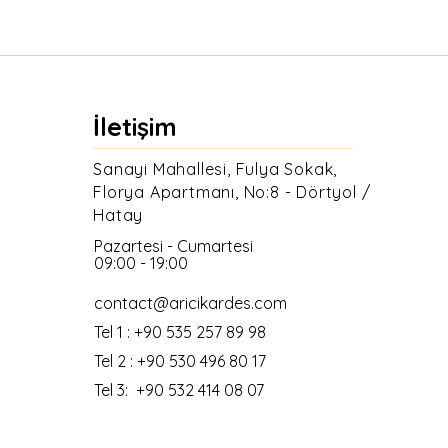
İletişim
Sanayi Mahallesi, Fulya Sokak,
Florya Apartmanı, No:8 - Dörtyol /
Hatay
Pazartesi - Cumartesi
09:00 - 19:00
contact@aricikardes.com
Tel 1 : +90 535 257 89 98
Tel 2 : +90 530 496 80 17
Tel 3: +90 532 414 08 07