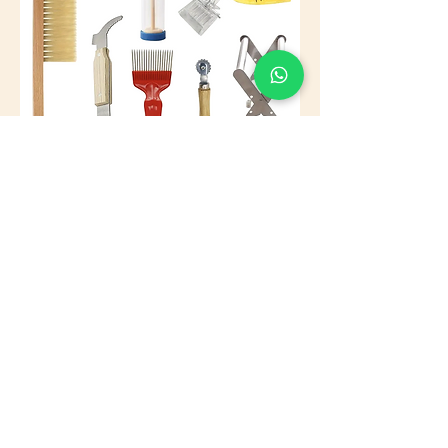
Andere Imkereiausrüstung
Hochwertige Imkereiausrüstung,
die Ihre Imkereiaktivitäten
unterstützt und Ihren
unterschiedlichen Bedürfnissen
gerecht wird.
Kaufen