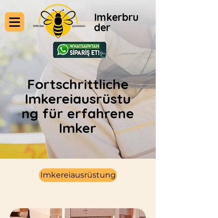
Imkerbru
der
Fortschrittliche
Imkereiausrüstu
ng für erfahrene
Imker
Imkereiausrüstung