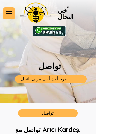
أخي
النحال
تواصل
مرحباً بك أخي مربي النحل
تواصل
تواصل مع Arıcı Kardeş.