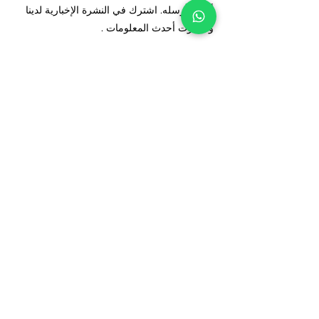
أدناه وأرسله. اشترك في النشرة الإخبارية لدينا
ولا تفوت أحدث المعلومات
.
اشتراك مجاني
Abone Ol
يمكنك متابعة حساباتنا على وسائل التواصل
الاجتماعي للحصول على مزيد من المعلومات حول
منتجاتنا والانضمام إلينا في رحلة حياتك الصحية.