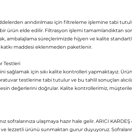
delerden arındırılması için filtreleme işlemine tabi tutul
 bir ürün elde edilir. Filtrasyon işlemi tamamlandıktan son
rak, ambalajlama süreçlerimizde hijyen ve kalite standar
bir katkı maddesi eklenmeden paketlenir.
r Testleri
iğini sağlamak için sıkı kalite kontrolleri yapmaktayız. Ürü
uvar testlerine tabi tutulur ve bu tahlil sonuçları alıcılar
e besin değerlerini doğrular. Kalite kontrollerimiz, müşter
z sofralarınıza ulaşmaya hazır hale gelir. ARICI KARDEŞ o
eli ve lezzetli ürünü sunmaktan gurur duyuyoruz. Sofraları