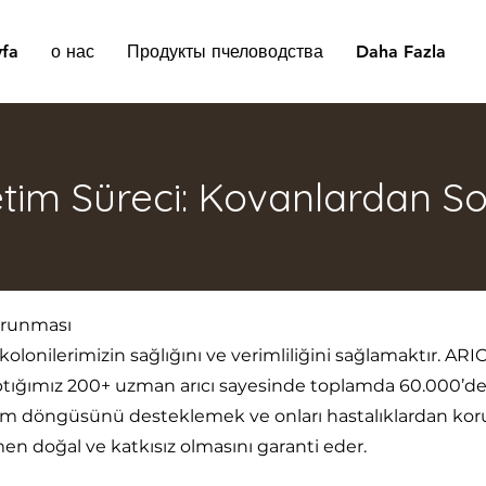
yfa
о нас
Продукты пчеловодства
Daha Fazla
etim Süreci: Kovanlardan So
Korunması
ı kolonilerimizin sağlığını ve verimliliğini sağlamaktır. A
yaptığımız 200+ uzman arıcı sayesinde toplamda 60.000’de
aşam döngüsünü desteklemek ve onları hastalıklardan ko
en doğal ve katkısız olmasını garanti eder.