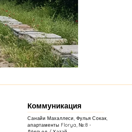
Коммуникация
Санайи Махаллеси, Фулья Сокак,
апартаменты Florya, №:8 -
Дёртьол / Хатай