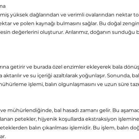
ama
iş yüksek dağlarından ve verimli ovalarından nektar topl
nektar ve polen kaynağı bulmasını sağlar. Bu doğal zenginl
besin değerlerini oluşturur. Arılarımız, doğanın sunduğu 
larına getirir ve burada özel enzimler ekleyerek bala dönüş
aktarılır ve su içeriği azaltılarak yoğunlaşır. Sonunda, bal
hürleme işlemi, balın olgunlaşmasını ve uzun süre taze
e mühürlendiğinde, bal hasadı zamanı gelir. Bu aşamada, ar
planan petekler, hijyenik koşullarda ekstraksiyon işlemine
peteklerden balın çıkarılması işlemidir. Bu işlem, balın do
ar.